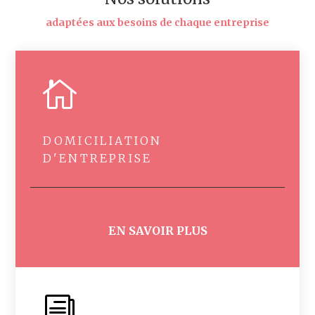
adaptées aux besoins de chaque entreprise

DOMICILIATION
D'ENTREPRISE
EN SAVOIR PLUS
i